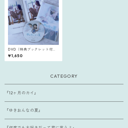
DVD（特典ブックレット付
き）｜『ゆきおんなの夏』
¥1,650
CATEGORY
『12ヶ月のカイ』
『ゆきおんなの夏』
『何度でも大好きだって君に言うよ』